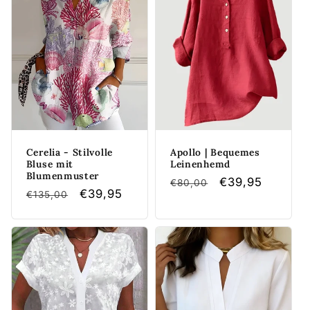
Cerelia - Stilvolle
Apollo | Bequemes
Bluse mit
Leinenhemd
Blumenmuster
Normaler
Verkaufspreis
€39,95
€80,00
Normaler
Verkaufspreis
€39,95
€135,00
Preis
Preis