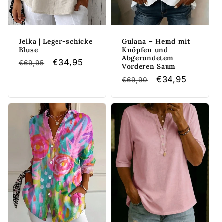
Jelka | Leger-schicke
Gulana – Hemd mit
Bluse
Knöpfen und
Abgerundetem
Normaler
Verkaufspreis
€34,95
€69,95
Vorderen Saum
Preis
Normaler
Verkaufspreis
€34,95
€69,90
Preis