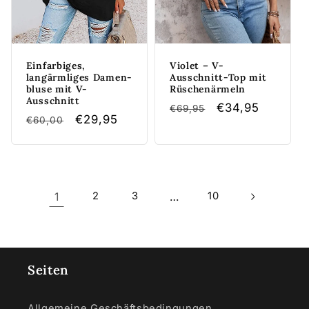
Einfarbiges,
Violet – V-
langärmliges Damen-
Ausschnitt-Top mit
bluse mit V-
Rüschenärmeln
Ausschnitt
Normaler
Verkaufspreis
€34,95
€69,95
Normaler
Verkaufspreis
€29,95
€60,00
Preis
Preis
1
…
2
3
10
Seiten
Allgemeine Geschäftsbedingungen