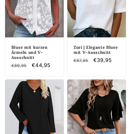
Bluse mit kurzen
Zuri | Elegante Bluse
Ärmeln und V-
mit V-Ausschnitt
Ausschnitt
Normaler
Verkaufspreis
€39,95
€87,95
Normaler
Verkaufspreis
€44,95
€89,95
Preis
Preis