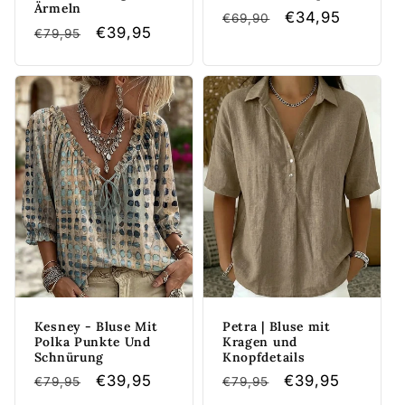
Ärmeln
Normaler
Verkaufspreis
€34,95
€69,90
Normaler
Verkaufspreis
€39,95
€79,95
Preis
Preis
Kesney - Bluse Mit
Petra | Bluse mit
Polka Punkte Und
Kragen und
Schnürung
Knopfdetails
Normaler
Verkaufspreis
€39,95
Normaler
Verkaufspreis
€39,95
€79,95
€79,95
Preis
Preis