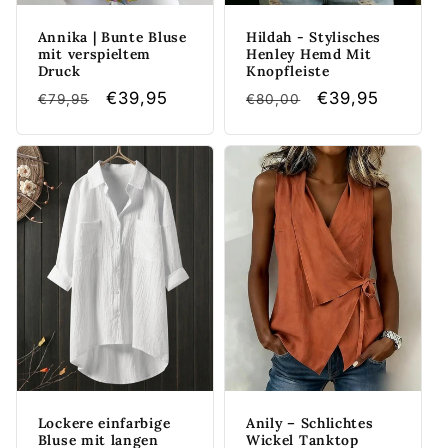
Annika | Bunte Bluse
Hildah - Stylisches
mit verspieltem
Henley Hemd Mit
Druck
Knopfleiste
Normaler
Verkaufspreis
€39,95
Normaler
Verkaufspreis
€39,95
€79,95
€80,00
Preis
Preis
Lockere einfarbige
Anily – Schlichtes
Bluse mit langen
Wickel Tanktop